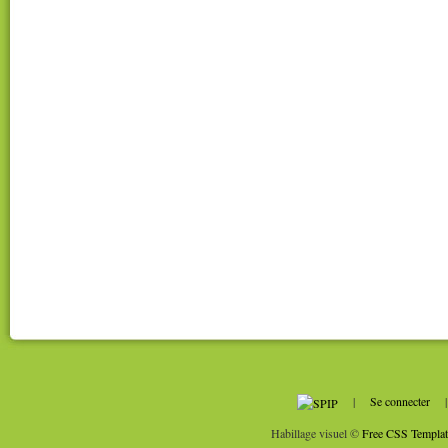
|
Se connecter
Habillage visuel ©
Free CSS Templat