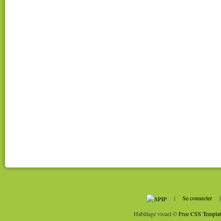
|
Se connecter
Habillage visuel ©
Free CSS Templat