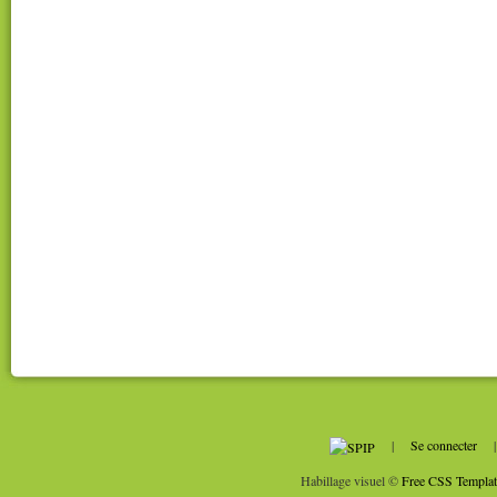
|
Se connecter
Habillage visuel ©
Free CSS Templat