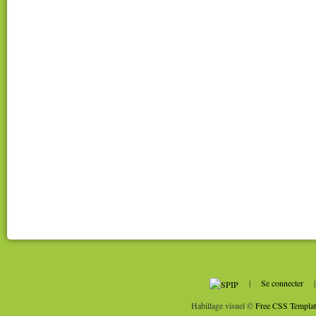
|
Se connecter
Habillage visuel ©
Free CSS Templat